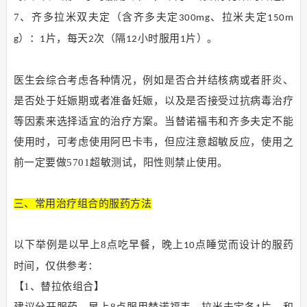
7、齐多拉米双夫定（含齐多夫定
、拉米夫定
300mg
150m
）：
片，每天
次（隔
小时服用
片）。
g
1
2
12
1
医生会综合考虑各种情况，例如是否合并结核病或者肝炎、
是否处于妊娠期或者准备妊娠，以及是否接受过抗病毒治疗
等因素来选择适宜的治疗方案。当替诺福韦和齐多夫定不能
使用时，可考虑使用阿巴卡韦，但应注意超敏反应，使用之
前一定要做5701超敏测试，阳性则禁止使用。
三、常用治疗组合的服药方法
以下举例是以早上8点吃早餐，晚上
点睡觉而设计的服药
10
时间，仅供参考：
【1、替拉依组合】