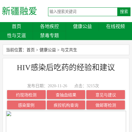
新疆融爱
首页
各地疾控
健康公益
在线视频
性与艾滋
禁毒专题
当前位置：
首页
>
健康公益
>
与艾共生
HIV感染后吃药的经验和建议
发布日期：2020-11-26
点击：
3215次
约现场检测
查抽血结果
意见与建议
感染案例
疾控机构查询
做邮寄检测