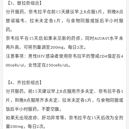
【3、替拉奈组合】
分开服药，奈韦拉平在前15天建议早上
点服
片，到晚
点
8
1
8
替诺福韦、拉米夫定各
片，与食物同服或饭后半小时服
1
药。
奈韦拉平在15天后如果未见新的药疹，同时
水平未
ALT/AST
再升高，可将剂量调至
，每日
次。
200mg
2
注意事项：男性HIV感染者使用奈韦拉平的警戒
值定在
CD4
4
，女性定在
。
00cells/ul
250cells/ulL
【4、齐拉奈组合】
分开服药，前15天建议早上
点服用齐多夫定、奈韦拉平各
8
1
片，到晚
点服用齐多夫定、拉米夫定各
片，与食物同服或
8
1
饭后半小时服药，不要空腹。
如果无出现皮疹、肝功异常等，奈韦拉平在15天后改为全剂
量
，每日
次。
200mg
2