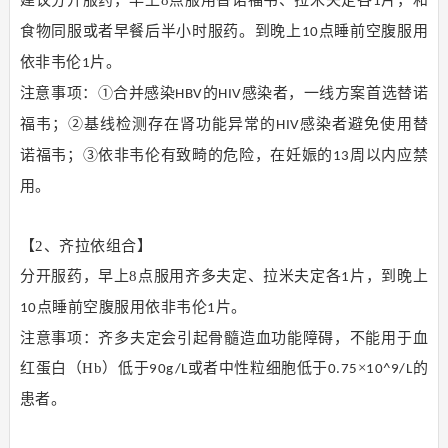
建议分开服药，早上8点服用替诺福韦、拉米夫定各
片，和
1
食物同服或者早餐后半小时服药。到晚上
点睡前空腹服用
10
依非韦伦
片。
1
注意事项：①合并感染
的
感染者，一线方案首选替诺
HBV
HIV
福韦；②基线检测存在肾功能异常的
感染者避免使用替
HIV
诺福韦；③依非韦伦有致畸的危险，在妊娠的
周以内应禁
13
用。
【2、齐拉依组合】
分开服药，早上8点服用齐多夫定、拉米夫定各
片，到晚上
1
点睡前空腹服用依非韦伦
片。
10
1
注意事项：齐多夫定会引起骨髓造血功能障碍，不能用于血
红蛋白（Hb）低于
或者中性粒细胞低于
×
的
90g/L
0.75
10^9/L
患者。