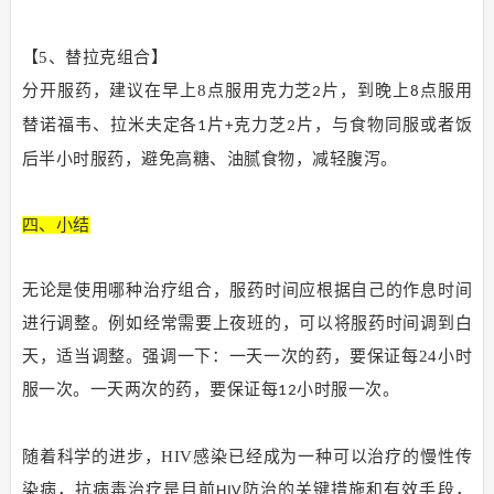
【5、替拉克组合】
分开服药，建议在早上8点服用克力芝
片，到晚上
点服用
2
8
替诺福韦、拉米夫定各
片
克力芝
片，与食物同服或者饭
1
+
2
后半小时服药，避免高糖、油腻食物，减轻腹泻。
四、小结
无论是使用哪种治疗组合，服药时间应根据自己的作息时间
进行调整。例如经常需要上夜班的，可以将服药时间调到白
天，适当调整。强调一下：一天一次的药，要保证每24小时
服一次。一天两次的药，要保证每
小时服一次。
12
随着科学的进步，HIV感染已经成为一种可以治疗的慢性传
染病，抗病毒治疗是目前
防治的关键措施和有效手段，
HIV