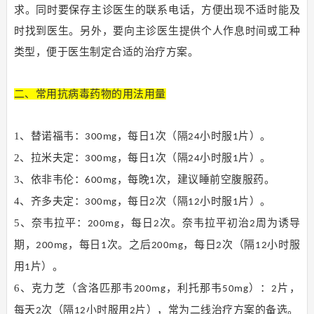
求。同时要保存主诊医生的联系电话，方便出现不适时能及
时找到医生。另外，要向主诊医生提供个人作息时间或工种
类型，便于医生制定合适的治疗方案。
二、常用抗病毒药物的用法用量
1、替诺福韦：
，每日
次（隔
小时服
片）。
300mg
1
24
1
2、拉米夫定：
，每日
次（隔
小时服
片）。
300mg
1
24
1
3、依非韦伦：
，每晚
次，建议睡前空腹服药。
600mg
1
4、齐多夫定：
，每日
次（隔
小时服
片）。
300mg
2
12
1
5、奈韦拉平：
，每日
次。奈韦拉平初治
周为诱导
200mg
2
2
期，
，每日
次。之后
，每日
次（隔
小时服
200mg
1
200mg
2
12
用
片）。
1
6、克力芝（含洛匹那韦
，利托那韦
）：
片，
200mg
50mg
2
每天
次（隔
小时服用
片），常为二线治疗方案的备选。
2
12
2