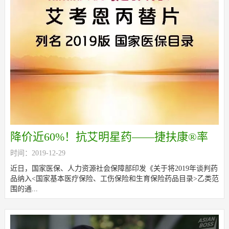
降价近60%！抗艾明星药——捷扶康®率
时间：2019-12-29
先落地医保谈判价格
近日，国家医保、人力资源社会保障部印发《关于将2019年谈判药
品纳入<国家基本医疗保险、工伤保险和生育保险药品目录>乙类范
围的通...