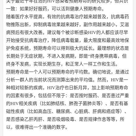
关于最近十年在治的HIV感染者预期寿命的研究较多，但共识
一致：如果好好服药，可以活到健康人预期寿命。
随着医疗水平提高，有效的抗病毒治疗越来越普及，抗病毒药
物推陈出新，抑制病毒效果越来越好，副作用越来越小，艾滋
病预后有很大改善。建议每个被诊断感染HIV的人都应该尽早
开始接受抗病毒治疗，降低病毒载量，最大限度和最高效地保
护免疫系统，预期寿命可以得到极大的延长。最理想的状态是
长期处于无症状期，不进入发病期，即是“终身携带病毒，但
终身不发病，实现长期生存，和正常人一样工作和生活。
预期寿命是一个人可以预期寿命的平均数。确切地说，是通过
分析一群人的当前状况而测算出来的平均值。然而，HIV是一
种相对较新的疾病，HIV治疗也日新月异，加上影响预期寿命
的因素有很多，包括但不限于：是否按时服药、是否患过严重
的HIV相关疾病（比如肺结核、肺孢子菌肺炎等）、是否有基
础性疾病（比如高血压、糖尿病、心脏病、肝病和癌症等）、
是否感染乙肝丙肝、是否吸烟吸毒、是否规律作息等等，所
以，很难得出一个准确的数字。