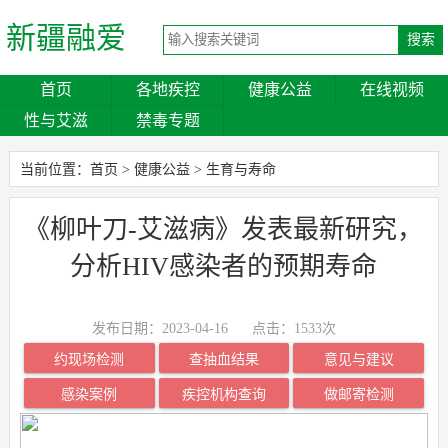
新疆融爱
首页
各地疾控
健康公益
在线视频
性与艾滋
禁毒专题
当前位置：
首页
>
健康公益
>
生育与寿命
《柳叶刀-艾滋病》发表最新研究，
分析HIV感染者的预期寿命
发布日期：2023-04-16
点击：
1533次
约现场检测
查抽血结果
意见与建议
感染案例
疾控机构查询
做邮寄检测