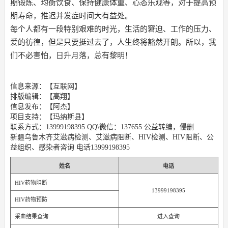
期锻炼、均衡饮食、保持健康体重、心态乐观等，对于提高预
期寿命，推迟并发症时间大有益处。
每个人都有一段特别艰难的时光，生活的窘迫、工作的压力、
爱的彷徨，但是只要挺过去了，人生终将豁然开朗。所以，我
们不必害怕，日升月落，总有黎明！
信息来源：【互联网】
排版编辑：【高翔】
信息发布：【阿杰】
项目支持：【玛纳斯县】
联系方式：13999198395 QQ\微信：137655 公益转编，侵删
新疆乌鲁木齐艾滋病检测、艾滋病阻断、HIV检测、HIV阻断、公
益组织、感染者咨询 电话13999198395
姓名
电话
HIV药物阻断
13999198395
HIV药物预防
采血结果查询
进入查询