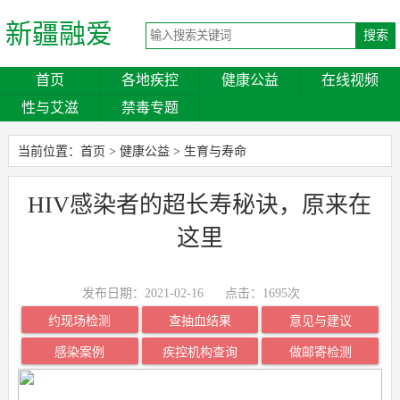
新疆融爱
首页
各地疾控
健康公益
在线视频
性与艾滋
禁毒专题
当前位置：
首页
>
健康公益
>
生育与寿命
HIV感染者的超长寿秘诀，原来在
这里
发布日期：2021-02-16
点击：
1695次
约现场检测
查抽血结果
意见与建议
感染案例
疾控机构查询
做邮寄检测