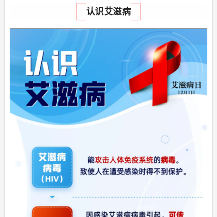
认识艾滋病