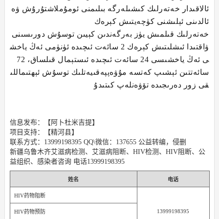
ئالاقىدار خەتەرلىك كىشىلەرگە بىلىمنى ئومۇملاشتۇرۇش ۋە
ئالدىنى ئېلىشنى كۈچەيتىش كېرەك
خەتەرلىك قىلمىش يۈز بەرگەندىن كېيىن توسۇش دورىسىنى
ۋاقتىدا ئىشلىتىش كېرەك 2 سائەت ئىچىدە ئۈنۈمى ئەڭ ياخش
ى ئەڭ ياخشىسى 24 سائەت ئىچىدە ئىستېمال قىلساق، 72
سائەتتىن ئېشىپ كەتسە مۇۋەپپەقىيەتلىك توسۇش ئېھتىماللى
قى زور دەرىجىدە تۆۋەنلەپ كىتىدۇ
信息发布：【阿卜杜米吉提】
项目支持：【精河县】
联系方式：13999198395 QQ\微信：137655 公益转编，侵删
新疆乌鲁木齐艾滋病检测、艾滋病阻断、HIV检测、HIV阻断、公
益组织、感染者咨询 电话13999198395
姓名
电话
HIV药物阻断
13999198395
HIV药物预防