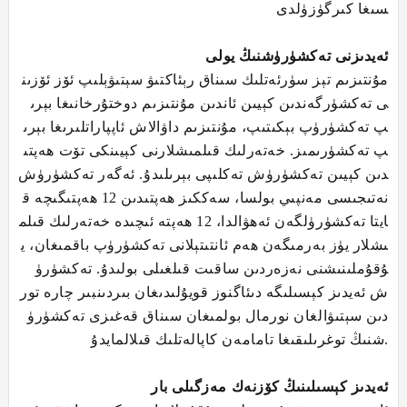
سىغا كىرگۈزۈلدى
ئەيدىزنى تەكشۈرۈشنىڭ يولى
مۇنتىزىم تېز سۈرئەتلىك سىناق رېئاكتىۋ سېتىۋېلىپ ئۆز ئۆزىن
ى تەكشۈرگەندىن كېيىن ئاندىن مۇنتىزىم دوختۇرخانىغا بېرى
پ تەكشۈرۈپ بېكىتىپ، مۇنتىزىم داۋالاش ئاپپاراتلىرىغا بېرى
پ تەكشۈرىمىز. خەتەرلىك قىلمىشلارنى كېيىنكى تۆت ھەپتى
دىن كېيىن تەكشۈرۈش تەكلىپى بېرىلىدۇ. ئەگەر تەكشۈرۈش
نەتىجىسى مەنپىي بولسا، سەككىز ھەپتىدىن 12 ھەپتىگىچە ق
ايتا تەكشۈرۈلگەن ئەھۋالدا، 12 ھەپتە ئىچىدە خەتەرلىك قىلم
ىشلار يۈز بەرمىگەن ھەم ئانتىتېلانى تەكشۈرۈپ باقمىغان، ي
ۇقۇملىنىشنى نەزەردىن ساقىت قىلغىلى بولىدۇ. تەكشۈرۈ
ش ئەيدىز كېسىلىگە دىئاگنوز قويۇلىدىغان بىردىنبىر چارە تور
دىن سېتىۋالغان نورمال بولمىغان سىناق قەغىزى تەكشۈرۈ
شنىڭ توغرىلىقىغا تامامەن كاپالەتلىك قىلالمايدۇ.
ئەيدىز كېسىلىنىڭ كۆزنەك مەزگىلى بار