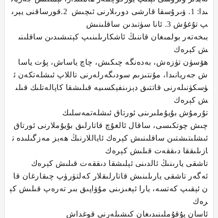
ىدا: 1. ۋىرۇسقا قارشى دورىلارنى ئىچىش 2.قورساقنى يېرى
پ تۇغۇش 3. ئانا سۈتىدىن ساقلىنىش
بىخەتەر بولمىغان قاننىڭ ئاشكارىلىنىپ كېتىشىدىن ساقلىنى
ش كېرەك
ھۆسۈن تۈزەش، بەدەنگە چىكىش، چاچ ياساش، پۇت ياسا
ش جەريانىدا، مۇنتىزىم سودىگەرلەرنى تاللاپ ئىشلەتكەن ئ
ۈسكۈنىلەرنى قاتتىق دېزىنفېكسىيە قىلىشقا كاپالەتلىك قىلى
ش كېرەك
تۇرمۇش بۇيۇملىرىنى ئورتاق ئىشلەتمەسلىك
چىش چوتكىسى، ساقال ئالغۇچ قاتارلىق بۇيۇملارنى ئورتاق
ئىشلىتىشتىن ساقلىنىش كېرەك ئاياللارنىڭ ھەيز مەزگىلىدە ت
ازىلىققا دىققەت قىلىش كېرەك
تاشقى يارىنىڭ ئالدىنى ئېلىشقا دىققەت قىلىش كېرەك
ئەگەر تاشقى يارىلىنىش قاتارلىقلار كەلتۈرۈپ چىقارغان قا
ن ئېقىپ كەتسە، يارا ئېغىزىنى مۇۋاپىق بىر تەرەپ قىلىش كې
رەك
ئاسان يۇقۇملىنىدىغان كىشىلەرنى قوغداش