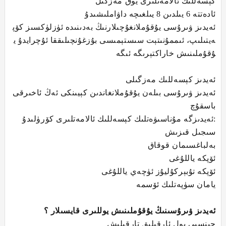
كېسەللىك ئالامەتلىرى يوق مەزگىل
ئادەتتە 6 يىلدىن 8 يىلغىچە داۋاملىشىدۇ
ئەيدىز ۋىرۇسى يۇقۇملانغۇچىلارنىڭ بەدىنىدە ئۈزلۈكسىز كۆپ
ەيتىلىپ، ئىممۇنىتېت سىستېمىسى بۇزغۇنچىلىققا ئۇچرايدۇ ي
ۇقۇملىنىش خاراكتېرىگە ئىگە
ئەيدىز كېسەللىك مەزگىلى
ئەيدىز ۋىرۇسى بىلەن يۇقۇملانغاندىن كېيىنكى ئەڭ ئاخىرقى
باسقۇچ
ئەيدىزگە مۇناسىۋەتلىك كېسەللىك ئالامەتلىرى كۆرۈلىدۇ:
سىجىل قىزىش
بەلباغسىمان قوقاق
ئۆپكە ياللۇغى
ئۆپكە تۇبېركۇليۇز ئۈچەي ياللۇغى
يامان سۈپەتلىك ئۆسمە
ئەيدىز ۋىرۇسىنىڭ يۇقۇملىنىش يوللىرى قايسىلار ؟
جىنسىي يول ئارقىلىق تارقىلىش