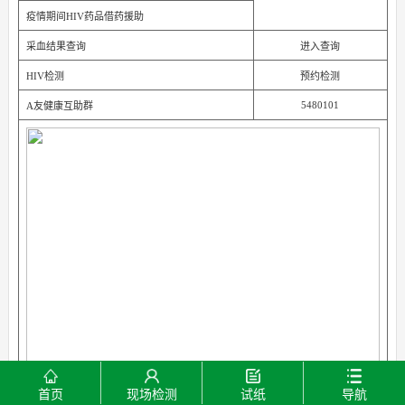
疫情期间HIV药品借药援助
采血结果查询
进入查询
HIV检测
预约检测
5480101
A友健康互助群
首页
现场检测
试纸
导航