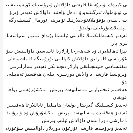
ى كېرەك. ۋىرۇسقا قارشى داۋالاش ۋىرۇسنىڭ كۆپەيتىلىشىن
ى ئۈنۈملۈك تىزگىنلەيدۇ . دەل ۋاقتىدا داۋالاش ئەيدىز ۋىرۇ
سى بىلەن يۇقۇملانغۇچىلارنىڭ ئۆمرىنى نورمال كىشىلەرگە
يېقىنلاشتۇرغىلى بولىدۇ.
ئەيدىز كېسەللىكىنىڭ ئالدىنى ئېلىشتا بۇنداق ئېتىبار سىياسەتل
ىرى بار
يېزا ئاھالىلىرى ۋە شەھەر-بازارلاردا ئاساسىي داۋالىنىش سۇ
غۇرتىسى قاتارلىق داۋالاش كاپالىتى تۈزۈمىگە قاتناشمىغان
ئىقتىسادىي قىيىنچىلىقى بارلار ئىچىدىكى ئەيدىز بىمارلىرىنى
ۋىروسقا قارشى داۋالاش دورىلىرى بىلەن ھەقسىز تەمىنلەي
دۇ
ھەقسىز ئىختىيارىي مەسلىھەت بېرىش، تەكشۈرۈشنى يولغا
قويغان
ئەيدىز كېسىلىگە گىرىپتار بولغان ھامىلدار ئاياللارغا ھەقسىز
ئەيدىز ھەققىدە مەسلىھەت بېرىش، تەكشۇرۇش ۋە ۋىرۇسق
ا قارشى دورا بىلەن داۋالاش ئېلىپ بېرىش
ئەيدىز ۋىرۇسىغا قارشى نۇرغۇن دورىلار داۋالىنىش سۇغۇرتى