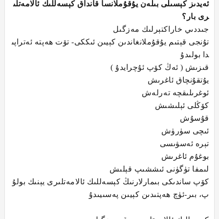
ئەيدىز كېسىلى بىلەن يۇقۇملانسا قانداق كېسەللىك ئالامەتلى
رى بار؟
جىددىي خاراكتېرلىك مەزگىل
تۇنجى قېتىم يۇقۇملانغاندىن كېيىن ئىككى- تۆت ھەپتە ئەتراپى
دا بولىدۇ
قىزىش ( ئەڭ كۆپ ئۇچرايدۇ )
يۇتقۇنچاق ئاغرىش
ئوغرىلىقچە تەرلەش
كۆڭلى ئېلىشىش
قۇسۇش
ئىچى سۈرۈش
تېرە ئەسۋىسى
بوغۇم ئاغرىش
لىمفا تۈگۈنى ئىششىپ قېلىش
كۆپ ساندىكى بىمارلارنىڭ كېسەللىك ئالامەتلىرى يېنىك بولۇ
پ، بىر-ئۈچ ھەپتىدىن كېيىن پەسىيىدۇ