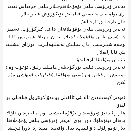
ئەيدىز ۋىرۇسى بىلەن يۇقۇملانغۇچىلار بىلەن قوغداش تەدبى
رى بولمىغان جىنسىي قىلمىش ئۆتكۇزۇش قاتارلقلار
قان ئارقىلىق تارقىلىش
ئەيدىز ۋىرۇسى بىلەن يۇقۇملانغان قاننى كىرگۈزۈپ، ئەيدىز
ۋىرۇسى بىلەن يۇقۇملانغۇچىلار بىلەن ئورتاق شپىرىس، ئانات
ومىيە شىپرىسى، قان سېلىش ئەسلىھەلىرىنى ئورتاق ئىشلىتى
ش قاتارلىقلار
ئانىدىن بوۋاققا تارقىلىدۇ
ئەيدىز ۋىرۇسى ئېلىپ يۈرگۈچىلەر ھامىلىدارلىق، تۇغۇت ۋە ئ
ېمىتىش ئارقىلىق ۋىرۇسنى بوۋاققا يۇقتۇرۇپ قويۇشى مۇم
كىن
ئەيدىز كېسىلىدىن ئالدىنى ئالغىلى بولىدۇ كونترول قىلغىلى بو
لىدۇ
ھازىر ئەيدىز ۋىرۇسىدىن يۇقۇملىنىشنى تۈپ يىلتىزىدىن داۋالا
يدىغان ئۈنۈملۈك دورا يوق. ئەيدىز ۋىرۇسى بىلەن يۇقۇملانغا
نلار ئۆمۈرلۈك داۋالىنىپ، دەل ۋاقىتىدا مىقداردا دورا ئىچىش