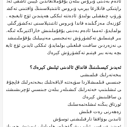
ئادەم بەدىنى ۋىرۇس بىلەن يۇقۇملانغاندىن كېيىن تاشقى ئەت
راپتىكى قانلارغا بېرىپ ۋىروس ئانتىتېلاسىنىڭ ۋاقتىنى تەكش
ۈرۈپ چىققىلى بولىدۇ. ئادەتتە ئىككى ھەپتىدىن ئۈچ ئايغىچە .
كۆزنەك مەزگىلىدە قاندا ۋىروس ئانتىتېلاسىنى تەكشۈرگىلى
بولمايدۇ، ئەمما ئادەم بەدىنى يۇقۇملىنىش خاراكتېرىگە ئىگە.
بىر قېتىملىق تەكشۈرۈش نەتىجىسى مەنپىيلىك يۇقۇملىنىشن
ى نەزەردىن ساقىت قىلغىلى بولمايدۇ، ئىككى ئايدىن ئۈچ ئايغ
ىچە يەنە بىر قېتىم تەكشۈرۈش كېرەك
ئەيدىز كېسىلىنىڭ قانداق ئالدىنى ئېلىش كېرەك؟
بىخەتەرلىك قىلمىشى
جىنسىي قىلمىشلاردا سۈپەتتە لاياقەتلىك بىخەتەرلىك قاپچۇق
ى ئىشلىتىپ خەتەرلىك كىشىلەر بىلەن جىنسىي ئۇچرىشىشتى
ن ساقلىنىش كېرەك
ئورتاق يىڭنە ئىشلەتمەسلىك
زەھەرنى رەت قىلىش
ئانىدىن بوۋاققا تارقىلىشنى توسۇش
ئەيدىز ۋىرۇسى ئېلىپ يۈرگۈچىلەر ھامىلدار، ئېمىتىش جەريان