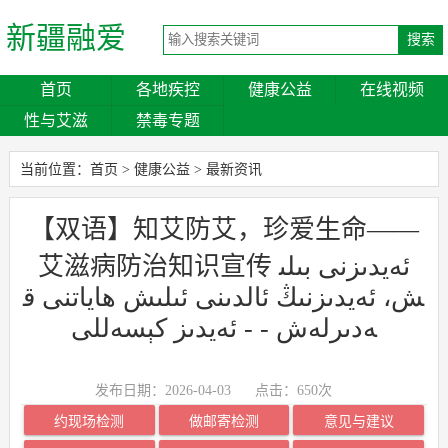
新疆融爱
首页
各地疾控
健康公益
在线视频
性与艾滋
禁毒专题
当前位置：
首页
>
健康公益
>
最新资讯
【双语】知艾防艾，珍爱生命——
艾滋病防治知识宣传 ئەيدىزنى بىلى
ش، ئەيدىزنىڭ ئالدىنى ئىلىش ھاياتنى ق
ەدىرلەش - - ئەيدىز كېسەللى
发布日期：2026-04-03
点击：
650次
约现场检测
做邮寄检测
意见与建议