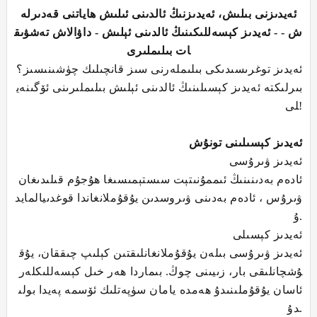
ئەيدىز
نى
بىلىش، ئەيدىزنىڭ ئالدىنى ئىلىش ھاياتنى قەدىرلە
ش - - ئەيدىز كېسەللىكىنىڭ ئالدىنى ئېلىش - داۋالاش تەشۋىق
ات بىلىملىرى
ئەيدىز توغرىسىدىكى بىلىملەرنى سىز قانچىلىك چۈشىنىسىز؟
بىرلىكتە ئەيدىز كېسىلىنىڭ ئالدىنى ئېلىش بىلىملىرىنى ئۆگىنەي
لى!
ئەيدىز كېسىلىنى تونۇش
ئەيدىز ۋىرۇسى
ئادەم بەدىنىنىڭ ئىممۇنىتېت سىستېمىسىغا ھۇجۇم قىلىدىغان
ۋىرۇس ، ئادەم بەدىنى ۋىروسدىن يۇقۇملانغاندا قوغدىيالمايد
ۇ.
ئەيدىز كېسىلى
ئەيدىز ۋىرۇسى بىلەن يۇقۇملانغانلىقتىن كېلىپ چىققان، يۇق
ۇشچانلىقى بار، زىيىنى چوڭ. بىماردا ھەر خىل كېسەللىكلەر
ئاسان يۇقۇملىنىدۇ ھەمدە يامان سۈپەتلىك ئۆسمە پەيدا بولى
دۇ.