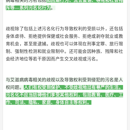
病毒相关的污名包括
如回避行为、流言蜚语、辱骂和社会排
斥等—系列污名化行为
。
歧视除了包括上述污名化行为导致权利的受损以外，还包括
身体虐待、拒绝提供保健或社会服务、拒绝或剥夺就业或教
育机会，甚至是逮捕。歧视也可以体现在刑事定罪、旅行限
制、强制性检测和就业限制中。还可能会因种族、残障和社
会经济地位等若干原因而产生交叉歧视或污名。
与艾滋病病毒相关的歧视以及导致权利受到侵犯的污名是人
权问题。
人们有权受到保护、不受歧视地过有尊严的生活。
污名化不应当妨碍他们享受其他权利，包括教育、医疗、工
作、司法、隐私、家庭、身体自主等权利。