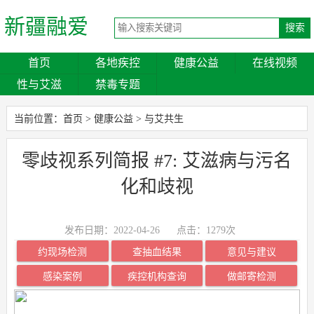
新疆融爱
首页
各地疾控
健康公益
在线视频
性与艾滋
禁毒专题
当前位置：
首页
>
健康公益
>
与艾共生
零歧视系列简报 #7: 艾滋病与污名
化和歧视
发布日期：2022-04-26
点击：
1279次
约现场检测
查抽血结果
意见与建议
感染案例
疾控机构查询
做邮寄检测