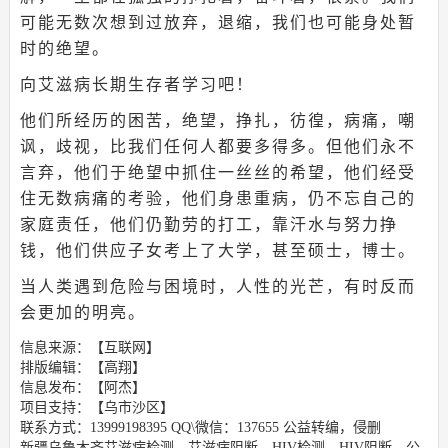
可能无数次想到过放弃，退缩，我们也可能身处暂
时的绝望。
向艾滋病长期生存者学习吧！
他们所经历的困苦，绝望，挣扎，彷徨，病痛，嘲
讽，歧视，比我们任何人都要多得多。但他们永不
言弃，他们于绝望中抓住一丝丝的希望，他们经受
住无数病痛的考验，他们身患重病，仍不忘自己的
家庭责任，他们仍勤劳的打工，靠汗水与努力挣
钱，他们供应子女考上了大学，甚至硕士，博士。
当人类遇到危险与困境时，人性的光芒，有时反而
会更加的明亮。
信息来源：【互联网】
排版编辑：【高翔】
信息发布：【阿杰】
项目支持：【乌市沙区】
联系方式：13999198395 QQ\微信：137655 公益转编，侵删
新疆乌鲁木齐艾滋病检测、艾滋病阻断、HIV检测、HIV阻断、公