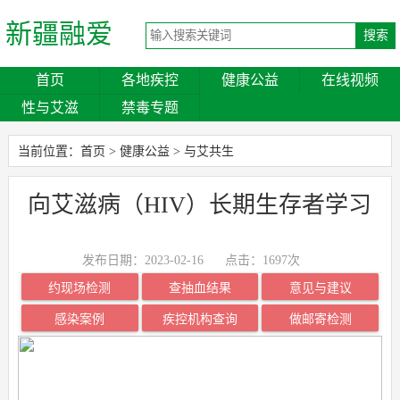
新疆融爱
首页
各地疾控
健康公益
在线视频
性与艾滋
禁毒专题
当前位置：
首页
>
健康公益
>
与艾共生
向艾滋病（HIV）长期生存者学习
发布日期：2023-02-16
点击：
1697次
约现场检测
查抽血结果
意见与建议
感染案例
疾控机构查询
做邮寄检测