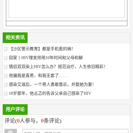
相关资讯
【沙区警示教育】都是手机惹的祸！
回家丨HIV理发师用10年时间和父母和解
情侣双双染上HIV怎么办？规范治疗，人生依旧精彩！
他骗我是直男，和我无套了……
感染艾滋后，一个男人勇敢靠近，并娶她为妻！
18岁那年，他忐忑的告诉父亲自己感染了HIV
用户评论
0
0
评论(
人参与，
条评论)