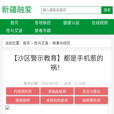
新疆融爱
首页
各地疾控
健康公益
在线视频
性与艾滋
禁毒专题
当前位置：
首页
>
性与艾滋
>
故事与经历
【沙区警示教育】都是手机惹的
祸！
发布日期：2024-08-08
点击：
1119次
约现场检测
查抽血结果
意见与建议
感染案例
疾控机构查询
做邮寄检测