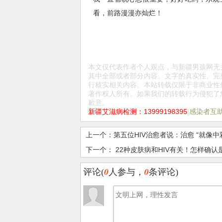
看，前路漫漫亦灿烂！
本文仅代表作者个人观点，与新疆男孩网无
其中全部或者部分内容、文字的真实性、完
行核实相关内容。本站转载仅限于非商业性
著作权人所有。如果我们的转载行为侵犯了
歉意。
新疆艾滋病检测：13999198395
|
感染者互助Q
上一个：
第五位HIV治愈者说：治愈 “就像中
下一个：
22种皮肤病和HIV有关！怎样确
0
0
评论(
人参与，
条评论)