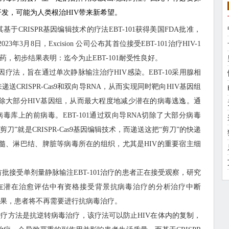
开发，可能为人类根治HIV带来新希望。
utics宣布其基于CRISPR基因编辑技术的疗法EBT-101获得美国FDA批准，
3月8日，Excision 公司公布其首位接受EBT-101治疗HIV-1
药，初步结果表明：迄今为止EBT-101耐受性良好。
内基因疗法，旨在通过单次静脉输注治疗HIV感染。EBT-10采用腺相
AAV)载体来递送CRISPR-Cas9和双向导RNA，从而实现同时靶向HIV基因组
除大部分HIV基因组，从而最大程度地减少潜在的病毒逃逸。通
V病毒库上的前病毒。EBT-101通过双向导RNA切除了大部分病毒
刀”就是CRISPR-Cas9基因编辑技术，而递送这把“剪刀”的快递
髓、淋巴结、脾脏等病毒所在的组织，尤其是HIV的重要宿主细
段，首批接受单剂量静脉输注EBT-101治疗的患者正在接受观察，研究
在潜在治愈评估中有资格接受背景抗病毒治疗的分析治疗中断
结果，患者将不再需要进行抗病毒治疗。
疗标准治疗方法是抗逆转病毒治疗，该疗法可以防止HIV在体内的复制，