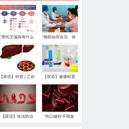
“男性艾滋病有什么
“婚前如何合法、体
特征？”
面地确认伴侣
【双语】科普 | 乙肝
【双语】健康科普
的传播、症
丨感染了HIV≠
【双语】依法防治
“伤口碰到‘不明血
艾滋病：法律引领
液’，会感染艾