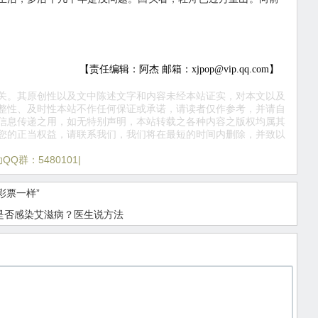
【责任编辑：阿杰 邮箱：xjpop@vip.qq.com】
关。其原创性以及文中陈述文字和内容未经本站证实，对本文以及
整性、及时性本站不作任何保证或承诺，请读者仅作参考，并请自
信息传递之用，如无特别声明，本站转载之各种内容之版权均属其
您的正当权益，请联系我们，我们将在最短的时间内删除，并致以
Q群：5480101|
彩票一样”
认是否感染艾滋病？医生说方法