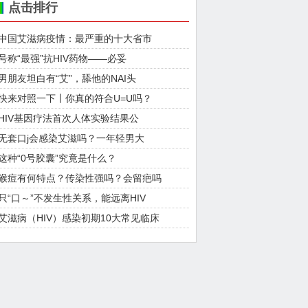
点击排行
中国艾滋病疫情：最严重的十大省市
号称“最强”抗HIV药物——必妥
男朋友坦白有“艾”，舔他的NAI头
快来对照一下丨你真的符合U=U吗？
HIV基因疗法首次人体实验结果公
无套口j会感染艾滋吗？一年轻男大
这种“0号胶囊”究竟是什么？
猴痘有何特点？传染性强吗？会留疤吗
只“口～”不发生性关系，能远离HIV
艾滋病（HIV）感染初期10大常见临床